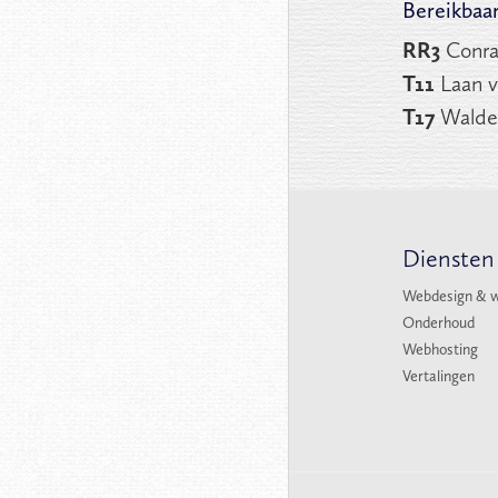
Bereikbaa
RR3
Conra
T11
Laan v
T17
Walde
Diensten
Webdesign & 
Onderhoud
Webhosting
Vertalingen