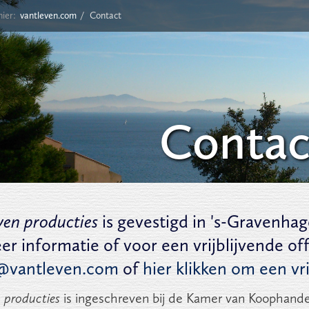
 hier:
vantleven.com
Contact
Contac
even producties
is gevestigd in 's-Gravenha
er informatie of voor een vrijblijvende of
@vantleven.com
of
hier klikken om een vr
n producties
is ingeschreven bij de Kamer van Koophand